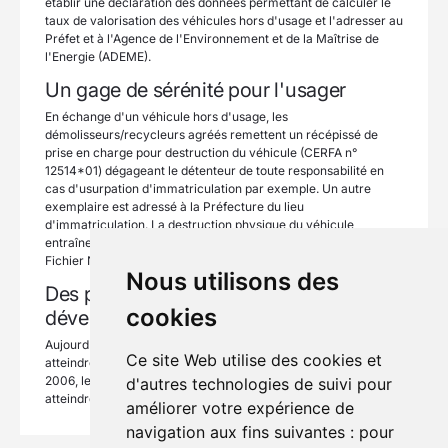
établir une déclaration des données permettant de calculer le
taux de valorisation des véhicules hors d'usage et l'adresser au
Préfet et à l'Agence de l'Environnement et de la Maîtrise de
l'Energie (ADEME).
Un gage de sérénité pour l'usager
En échange d'un véhicule hors d'usage, les
démolisseurs/recycleurs agréés remettent un récépissé de
prise en charge pour destruction du véhicule (CERFA n°
12514*01) dégageant le détenteur de toute responsabilité en
cas d'usurpation d'immatriculation par exemple. Un autre
exemplaire est adressé à la Préfecture du lieu
d'immatriculation. La destruction physique du véhicule
entraînera l'annulation définitive de la carte grise dans le
Fichier National des Immatriculations.
Nous utilisons des
Des professionnels inscrits dans le
cookies
développement durable
Aujourd'hui, les démolisseurs/recycleurs agréés s'emploient à
Ce site Web utilise des cookies et
atteindre les objectifs de valorisation fixés par l'Europe. En
2006, le taux de valorisation des véhicules hors d'usage doit
d'autres technologies de suivi pour
atteindre 85 % pour arriver à 95 % en 2015.
améliorer votre expérience de
navigation aux fins suivantes :
pour